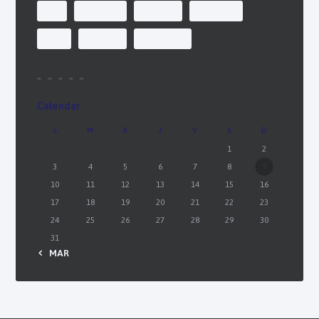
air
delivery
freight
logistics
sea
service
shipment
Calendar
L
M
X
J
V
S
D
1
2
3
4
5
6
7
8
9
10
11
12
13
14
15
16
17
18
19
20
21
22
23
24
25
26
27
28
29
30
31
« MAR