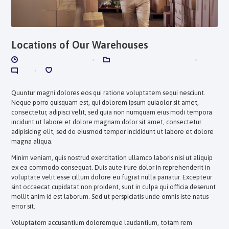
Locations of Our Warehouses
DICIEMBRE 12, 2017
CORPORATE REVIEWS
0
0
Quuntur magni dolores eos qui ratione voluptatem sequi nesciunt.
Neque porro quisquam est, qui dolorem ipsum quiaolor sit amet,
consectetur, adipisci velit, sed quia non numquam eius modi tempora
incidunt ut labore et dolore magnam dolor sit amet, consectetur
adipisicing elit, sed do eiusmod tempor incididunt ut labore et dolore
magna aliqua.
Minim veniam, quis nostrud exercitation ullamco laboris nisi ut aliquip
ex ea commodo consequat. Duis aute irure dolor in reprehenderit in
voluptate velit esse cillum dolore eu fugiat nulla pariatur. Excepteur
sint occaecat cupidatat non proident, sunt in culpa qui officia deserunt
mollit anim id est laborum. Sed ut perspiciatis unde omnis iste natus
error sit.
Voluptatem accusantium doloremque laudantium, totam rem