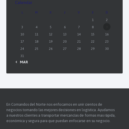
Calendar
L
M
X
J
V
S
D
1
2
3
4
5
6
7
8
9
10
11
12
13
14
15
16
17
18
19
20
21
22
23
24
25
26
27
28
29
30
31
« MAR
En Comandos del Norte nos enfocamos en unir cientos de
negocios tomando las mejores decisiones en logística. Ayudamos
a nuestros clientes a transportar mercancías de formas mas rápida,
económica y segura para que puedan enfocarse en su negocio.