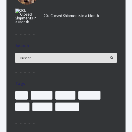
20k Closed Shipments in a Month
Search
Tags
air
delivery
freight
logistics
sea
service
shipment