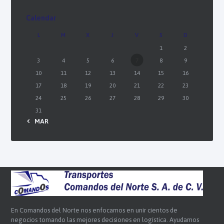
Calendar
L
M
X
J
V
S
D
1
2
3
4
5
6
7
8
9
10
11
12
13
14
15
16
17
18
19
20
21
22
23
24
25
26
27
28
29
30
31
« MAR
En Comandos del Norte nos enfocamos en unir cientos de
negocios tomando las mejores decisiones en logística. Ayudamos