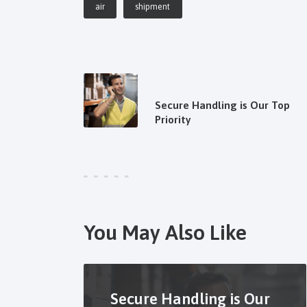
air
shipment
PREV POST
Secure Handling is Our Top
Priority
You May Also Like
Secure Handling is Our