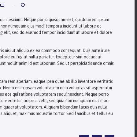
0
0
qui nesciunt. Neque porro quisquam est, qui dolorem ipsum
uia non numquam eius modi tempora incidunt ut labore et
g elit, sed do eiusmod tempor incididunt ut labore et dolore
is nisi ut aliquip ex ea commodo consequat. Duis aute irure
dolore eu fugiat nulla pariatur. Excepteur sint occaecat
runt mollit anim id est laborum. Sed ut perspiciatis unde omnis
m rem aperiam, eaque ipsa quae ab illo inventore veritatis
bo. Nemo enim ipsam voluptatem quia voluptas sit aspernatur
res eos qui ratione voluptatem sequi nesciunt. Neque porro
consectetur, adipisci velit, sed quia non numquam eius modi
m quaerat voluptatem. Aliquam bibendum lacus quis nulla
s aliquet, maximus molestie tortor. Sed faucibus et tellus eu