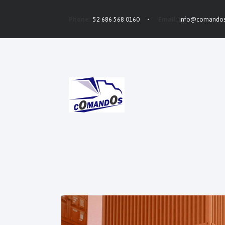
Phone:
52 686 568 0160
Email:
info@comando