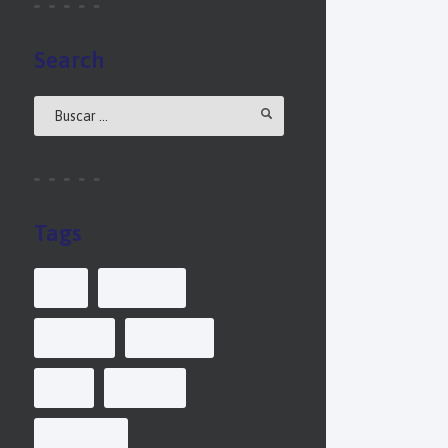
Search
Tags
air
delivery
freight
logistics
sea
service
shipment