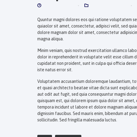
ENERO 30, 2018
NEWS & UPDATES
Quuntur magni dolores eos qui ratione voluptatem se
quiaolor sit amet, consectetur, adipisci velit, sed q
dolore magnam dolor sit amet, consectetur adipisicin
magna aliqua.
Minim veniam, quis nostrud exercitation ullamco labor
dolor in reprehenderit in voluptate velit esse cillum 
cupidatat non proident, sunt in culpa qui officia dese
iste natus error sit.
Voluptatem accusantium doloremque laudantium, tota
et quasi architecto beatae vitae dicta sunt explica
aut odit aut fugit, sed quia consequuntur magni dolo
quisquam est, qui dolorem ipsum quia dolor sit amet, 
tempora incidunt ut labore et dolore magnam aliqua
dignissim faucibus. Sed mauris enim, bibendum at puru
sollicitudin. Sed fringilla malesuada luctus.