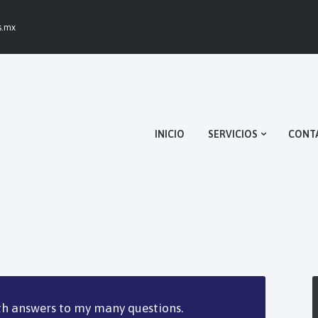
INICIO
s.mx
SERVICIOS
CONTACTO
NOSOTROS
INICIO
SERVICIOS
CONT
th answers to my many questions.