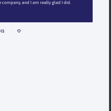
e company, and I am really glad I did.
0
1