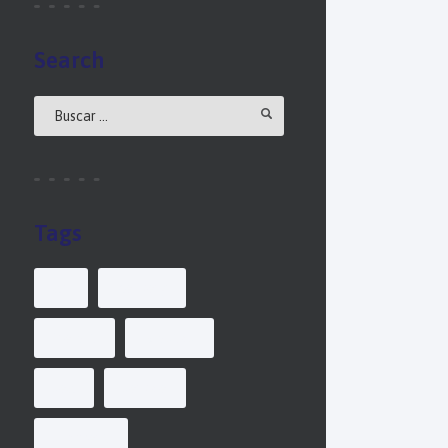
Search
Tags
air
delivery
freight
logistics
sea
service
shipment