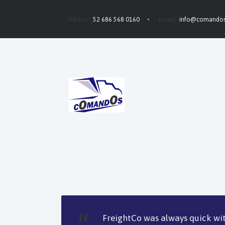
Phone:
52 686 568 0160
Email:
info@comando
FreightCo was always quick wi