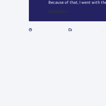
Because of that, I went with th
JOHN SMITH
FEBRERO 12, 2018
TRACKING APPS