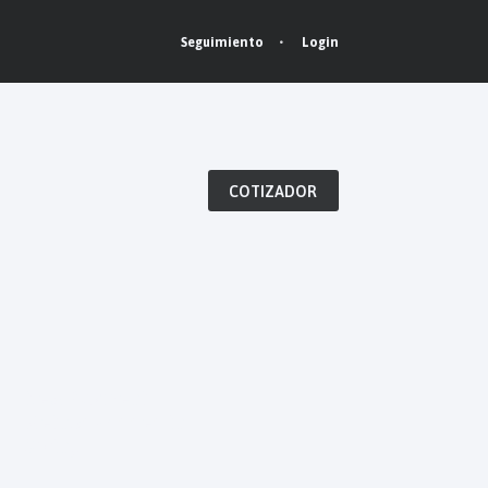
Login
Seguimiento
COTIZADOR
New Payment
Methods Added in
Spring