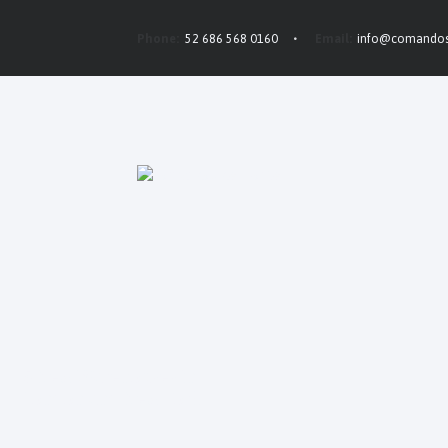
Phone:
52 686 568 0160
Email:
info@comando
5 New Warehouses in
London and New York