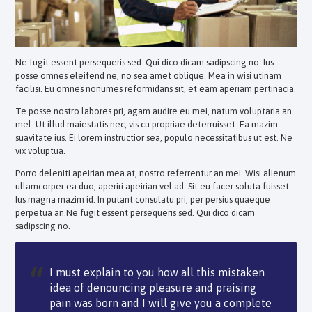
Ne fugit essent persequeris sed. Qui dico dicam sadipscing no. Ius
posse omnes eleifend ne, no sea amet oblique. Mea in wisi utinam
facilisi. Eu omnes nonumes reformidans sit, et eam aperiam pertinacia.
Te posse nostro labores pri, agam audire eu mei, natum voluptaria an
mel. Ut illud maiestatis nec, vis cu propriae deterruisset. Ea mazim
suavitate ius. Ei lorem instructior sea, populo necessitatibus ut est. Ne
vix voluptua.
Porro deleniti apeirian mea at, nostro referrentur an mei. Wisi alienum
ullamcorper ea duo, aperiri apeirian vel ad. Sit eu facer soluta fuisset.
Ius magna mazim id. In putant consulatu pri, per persius quaeque
perpetua an.Ne fugit essent persequeris sed. Qui dico dicam
sadipscing no.
I must explain to you how all this mistaken
idea of denouncing pleasure and praising
pain was born and I will give you a complete